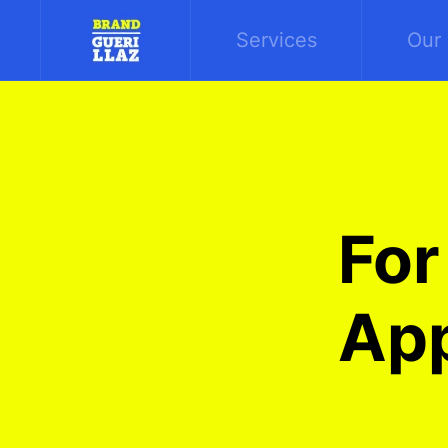
Services
Our 
For
App