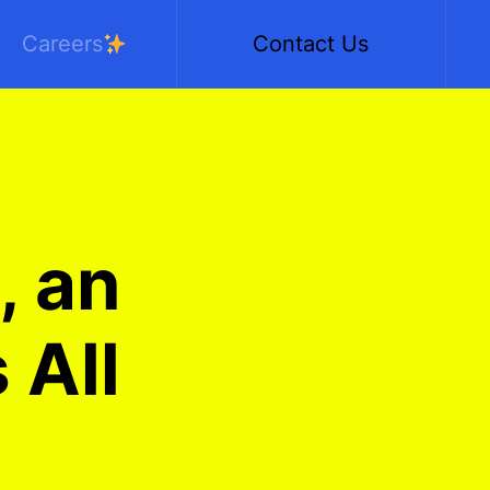
Careers
Contact Us
, an
 All