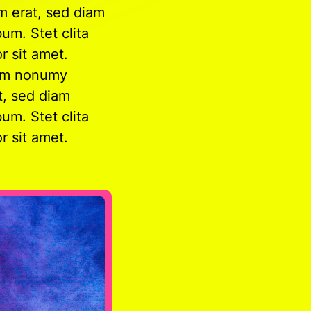
m erat, sed diam
um. Stet clita
r sit amet.
diam nonumy
t, sed diam
um. Stet clita
r sit amet.