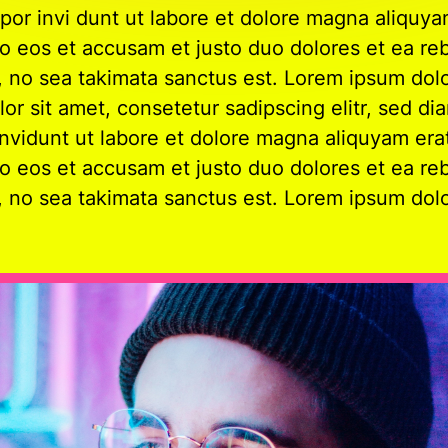
or invi dunt ut labore et dolore magna aliquya
ro eos et accusam et justo duo dolores et ea reb
 no sea takimata sanctus est. Lorem ipsum dolo
or sit amet, consetetur sadipscing elitr, sed 
nvidunt ut labore et dolore magna aliquyam era
ro eos et accusam et justo duo dolores et ea reb
 no sea takimata sanctus est. Lorem ipsum dolo