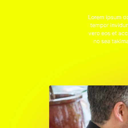
Lorem ipsum dol
tempor invidun
vero eos et acc
no sea takima