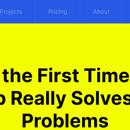
Projects
Pricing
About
 the First Time
 Really Solves
Problems