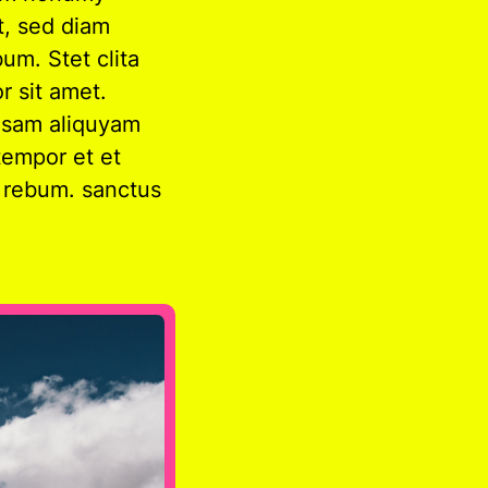
t, sed diam
um. Stet clita
r sit amet.
cusam aliquyam
tempor et et
o rebum. sanctus