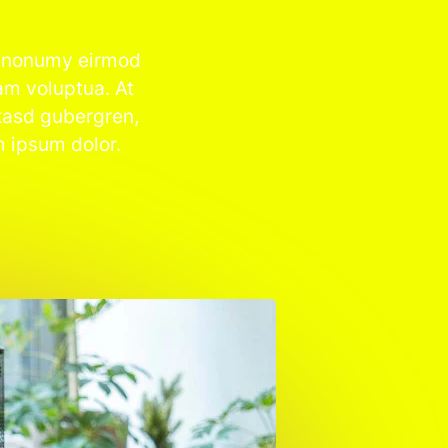
am nonumy eirmod
am voluptua. At
 kasd gubergren,
m ipsum dolor.