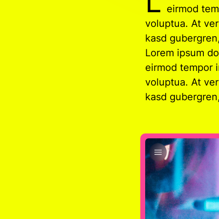
L
eirmod temp
voluptua. At ve
kasd gubergren,
Lorem ipsum dol
eirmod tempor i
voluptua. At ve
kasd gubergren,