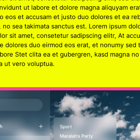
nvidunt ut labore et dolore magna aliquyam era
ro eos et accusam et justo duo dolores et ea reb
 no sea takimata sanctus est. Lorem ipsum dolo
or sit amet, consetetur sadipscing elitr, At ac
e dolores duo eirmod eos erat, et nonumy sed 
labore Stet clita ea et gubergren, kasd magna n
a ut vero voluptua.