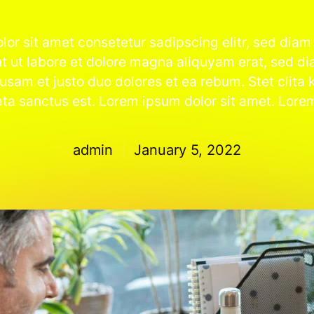
or sit amet consetetur sadipscing elitr, sed di
t ut labore et dolore magna aliquyam erat, sed di
usam et justo duo dolores et ea rebum. Stet clita
ta sanctus est. Lorem ipsum dolor sit amet. Lore
admin
January 5, 2022