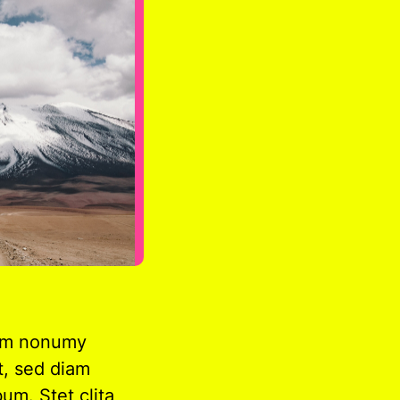
diam nonumy
t, sed diam
um. Stet clita